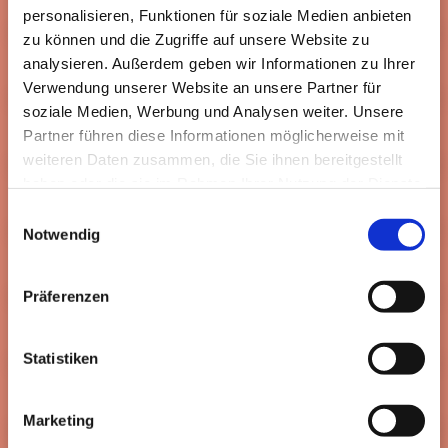
personalisieren, Funktionen für soziale Medien anbieten
zu können und die Zugriffe auf unsere Website zu
Reha bei Amputationen
analysieren. Außerdem geben wir Informationen zu Ihrer
Verwendung unserer Website an unsere Partner für
soziale Medien, Werbung und Analysen weiter. Unsere
Reha bei Chronischem Schmerzsyndrom
Partner führen diese Informationen möglicherweise mit
weiteren Daten zusammen, die Sie ihnen bereitgestellt
haben oder die sie im Rahmen Ihrer Nutzung der Dienste
Reha bei degenerativer Wirbelsäulenerkrankung
gesammelt haben.
Einwilligungsauswahl
Notwendig
Reha bei Arthrose
Präferenzen
Reha bei Wirbelgleiten
Statistiken
VOR – Verhaltensmedizinsch orientierte Rehabilitation
Marketing