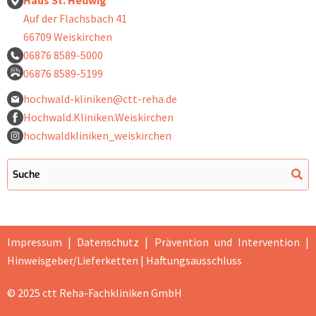
Haus St. Hedwig
Auf der Flachsbach 41
66709 Weiskirchen
06876 8589-5000
06876 8589-5199
hochwald-kliniken@ctt-reha.de
Hochwald.Kliniken.Weiskirchen
hochwaldkliniken_weiskirchen
Impressum
|
Datenschutz
|
Prävention und Intervention |
Hinweisgeber/Lieferketten
|
Haftungsausschluss
© 2025 ctt Reha-Fachkliniken GmbH