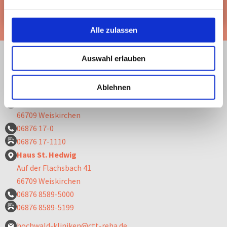
MBOR – Medizinisch-beruflich orientierte Rehabilitation
Alle zulassen
Auswahl erlauben
Reha-Klinik Orthopädie – Standort
Ablehnen
Hochwald-Kliniken Weiskirchen
Am Kurzentrum 1
66709 Weiskirchen
06876 17-0
06876 17-1110
Haus St. Hedwig
Auf der Flachsbach 41
66709 Weiskirchen
06876 8589-5000
06876 8589-5199
hochwald-kliniken@ctt-reha.de