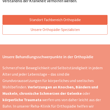
Verständnis der Krankheit verholfen werden.
Standort Fachbereich Orthopädie
Unsere Orthopädie-Spezialisten
Unsere Behandlungsschwerpunkte in der Orthopädie
Schmerzfreie Beweglichkeit und Selbstständigkeit in jedem
Alter und jeder Lebenslage – das sind die
Grundvoraussetzungen für körperliches und seelisches
Wohlbefinden.
Verletzungen an Knochen, Bändern und
Muskeln
,
chronische Schmerzen der Gelenke
oder
körperliche Traumata
werfen uns von daher leicht aus der
Bahn. In unserer Reha-Klinik für Orthopädie helfen wir