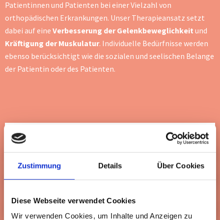
Patientinnen und Patienten bei einer Vielzahl von
orthopädischen Erkrankungen. Unser Therapieansatz setzt
dabei auf eine
Verbesserung der Gelenkbeweglichkeit
und
Kräftigung der Muskulatur
. Individuelle Bedürfnisse werden
ebenso berücksichtigt wie die sozialen und seelischen Belange
der Patientin oder des Patienten.
Reha bei Bandscheibenvorfall
Reha bei Wirbelkörperfraktur und Beckenbruch
Zustimmung
Details
Über Cookies
Reha nach Gelenkersatz
Diese Webseite verwendet Cookies
Wir verwenden Cookies, um Inhalte und Anzeigen zu
Reha nach Schulter-OP und Schultersteife