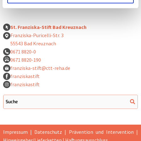
St. Franziska-Stift Bad Kreuznach
Franziska-Puricelli-Str. 3
55543 Bad Kreuznach
0671 8820-0
0671 8820-190
franziska-stift@ctt-reha.de
franziskastift
franziskastift
Impressum
|
Datenschutz
|
Prävention und Intervention |
Hinweisgeber/Lieferketten
|
Haftungsausschluss