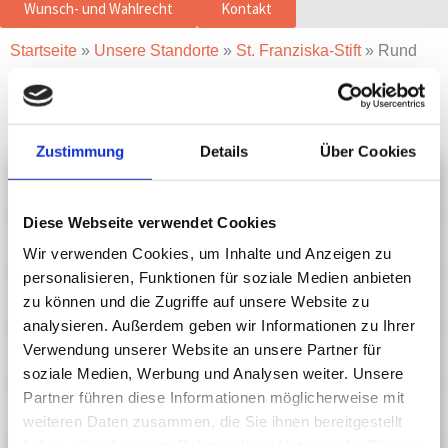
Wunsch- und Wahlrecht
Kontakt
Startseite
»
Unsere Standorte
»
St. Franziska-Stift
»
Rund
um die Reha
Unsere Reha
Zustimmung
Details
Über Cookies
Aufenthalt
Diese Webseite verwendet Cookies
Häufige Fragen
Wir verwenden Cookies, um Inhalte und Anzeigen zu
personalisieren, Funktionen für soziale Medien anbieten
Informationen für Begleitpersonen
zu können und die Zugriffe auf unsere Website zu
analysieren. Außerdem geben wir Informationen zu Ihrer
Informationen für Selbstzahler
Verwendung unserer Website an unsere Partner für
soziale Medien, Werbung und Analysen weiter. Unsere
Partner führen diese Informationen möglicherweise mit
Seelsorge
weiteren Daten zusammen, die Sie ihnen bereitgestellt
haben oder die sie im Rahmen Ihrer Nutzung der Dienste