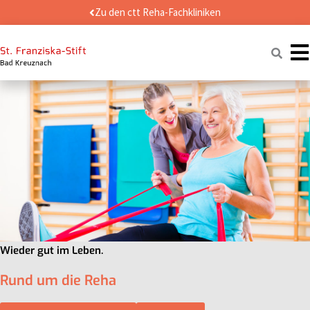
Zum
Zu den ctt Reha-Fachkliniken
Inhalt
springen
Naviga
Wieder gut im Leben.
Rund um die Reha