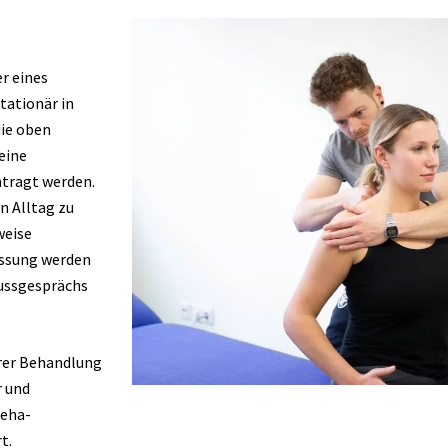
r eines
tationär in
die oben
eine
tragt werden.
n Alltag zu
weise
assung werden
lussgesprächs
rer Behandlung
r und
Reha-
t.