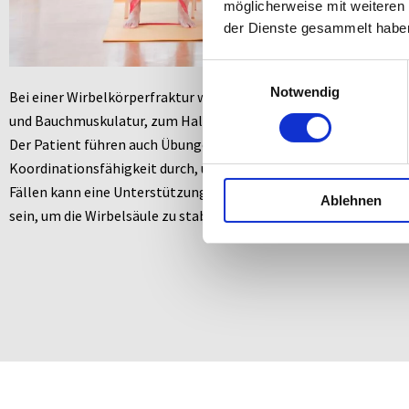
möglicherweise mit weiteren
der Dienste gesammelt habe
Einwilligungsauswahl
Notwendig
Bei einer Wirbelkörperfraktur wird die
Physiotherapie
zur Stärk
und Bauchmuskulatur, zum Haltungstraining und zur Rückenschu
Der Patient führen auch Übungen zur Verbesserung der Gleichge
Koordinationsfähigkeit durch, um das Sturzrisiko zu reduzieren.
Fällen kann eine Unterstützung mittels Rückenorthese oder Ko
Ablehnen
sein, um die Wirbelsäule zu stabilisieren.