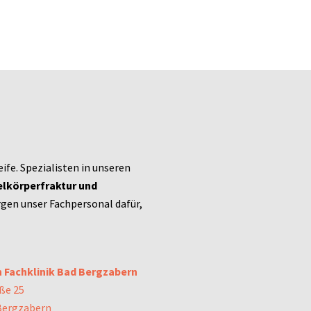
ife. Spezialisten in unseren
belkörperfraktur und
rgen unser Fachpersonal dafür,
n Fachklinik Bad Bergzabern
ße 25
Bergzabern