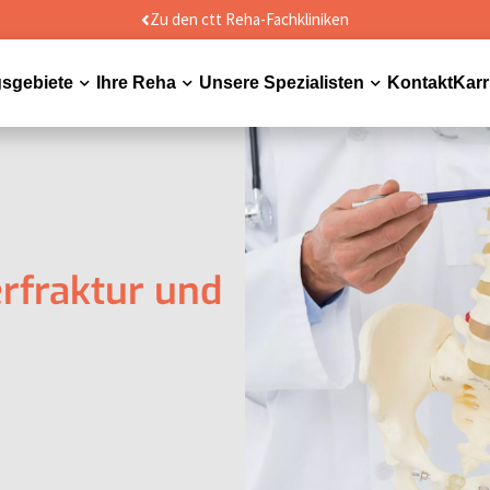
Zu den ctt Reha-Fachkliniken
sgebiete
Ihre Reha
Unsere Spezialisten
Kontakt
Karr
Dropdown
Dropdown
Dropdown
rfraktur und