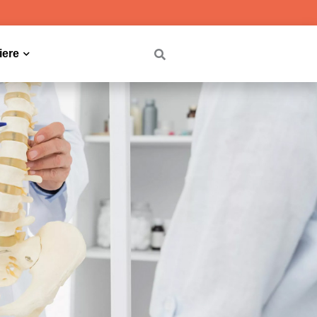
iere
Dropdown