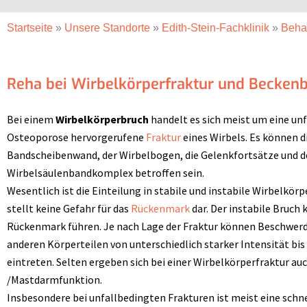
Startseite
»
Unsere Standorte
»
Edith-Stein-Fachklinik
»
Beha
Reha bei Wirbelkörperfraktur und Becken
Bei einem
Wirbelkörperbruch
handelt es sich meist um eine unf
Osteoporose hervorgerufene
Fraktur
eines Wirbels. Es können d
Bandscheibenwand, der Wirbelbogen, die Gelenkfortsätze und d
Wirbelsäulenbandkomplex betroffen sein.
Wesentlich ist die Einteilung in stabile und instabile Wirbelkör
stellt keine Gefahr für das
Rückenmark
dar. Der instabile Bruch
Rückenmark führen. Je nach Lage der Fraktur können Beschwer
anderen Körperteilen von unterschiedlich starker Intensität b
eintreten. Selten ergeben sich bei einer Wirbelkörperfraktur au
/Mastdarmfunktion.
Insbesondere bei unfallbedingten Frakturen ist meist eine schn