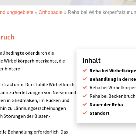
ndlungsgebiete
»
Orthopädie
»
Reha bei Wirbelkörperfraktur 
bruch
allbedingte oder durch die
Inhalt
ie Wirbelkörperhinterkante, die
er hintere
Reha bei Wirbelkörp
Behandlung in der R
perfrakturen. Der stabile Wirbelbruch
Reha bei Wirbelkörper
 kann zu Verletzungen von Nerven und
Reha bei Beckenbruch
den in Gliedmaßen, im Rücken und
Dauer der Reha
is hin zu Lähmungserscheinungen
Standort
ch Störungen der Blasen-
elle Behandlung erforderlich. Das