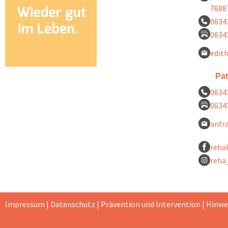
7688
0634
0634
edit
Pa
0634
0634
anfr
reha
reha
Impressum
|
Datenschutz
|
Prävention und Intervention |
Hinwe