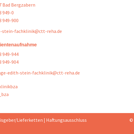
7 Bad Bergzabern
3 949-0
3 949-900
h-stein-fachklinik@ctt-reha.de
tientenaufnahme
3 949-944
3 949-904
age-edith-stein-fachklinik@ctt-reha.de
klinikbza
_bza
isgeber/Lieferketten
|
Haftungsausschluss
©