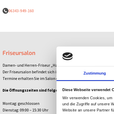
06343-949-160
Friseursalon
Damen- und Herren-Friseur „Hair Room 2“
Der Friseursalon befindet sich im Erdgeschoss Zimmer 046.
Zustimmung
Termine erhalten Sie im Salon oder Telefonnummer
06343 949-
Die Öffnungszeiten sind folgende:
Diese Webseite verwendet 
Wir verwenden Cookies, um I
Montag: geschlossen
und die Zugriffe auf unsere 
Dienstag: 09:00 – 15:30 Uhr
Website an unsere Partner fü