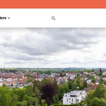
iere
Dropdown