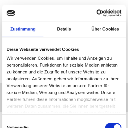
Woher bekomme ich das Antragsformular?
Grundsätzlich können Sie von jedem Kostenträger ein
Zustimmung
Details
Über Cookies
Antragsformular anfordern. Auch beim Hausarzt oder dem
Sozialdienst im Krankenhaus können Sie die Formulare
erhalten. Oder Sie laden sie im Internet herunter. Hier finden
Diese Webseite verwendet Cookies
Sie die üblichsten Reha-Antragsformulare als Link oder
Wir verwenden Cookies, um Inhalte und Anzeigen zu
Download.
personalisieren, Funktionen für soziale Medien anbieten
zu können und die Zugriffe auf unsere Website zu
analysieren. Außerdem geben wir Informationen zu Ihrer
Verwendung unserer Website an unsere Partner für
soziale Medien, Werbung und Analysen weiter. Unsere
Formen der medizinischen Rehabiltiation
Partner führen diese Informationen möglicherweise mit
weiteren Daten zusammen, die Sie ihnen bereitgestellt
haben oder die sie im Rahmen Ihrer Nutzung der Dienste
gesammelt haben.
Einwilligungsauswahl
Ambulante / Teilstationäre Reha
Notwendig