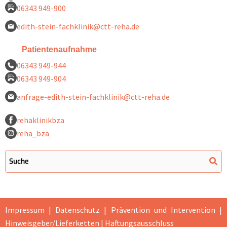
06343 949-900
edith-stein-fachklinik@ctt-reha.de
Patientenaufnahme
06343 949-944
06343 949-904
anfrage-edith-stein-fachklinik@ctt-reha.de
rehaklinikbza
reha_bza
Impressum
|
Datenschutz
|
Prävention und Intervention |
Hinweisgeber/Lieferketten
|
Haftungsausschluss