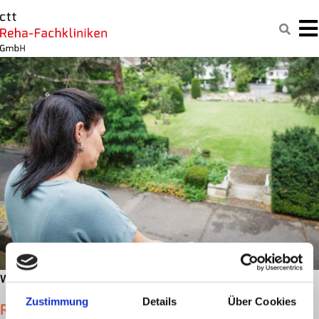
Zum
Naviga
Inhalt
springen
Wieder gut im Leben.
Zustimmung
Details
Über Cookies
Reha bei Angststörungen