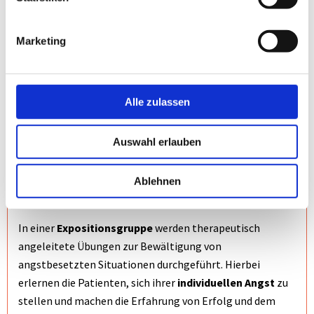
Während der Reha bei Angststörung lernen Sie,
mögliche
Marketing
Zusammenhänge
zwischen der Symptomatik, der
Verstärkung des Angsterlebens und belastenden
Situationen zu erkennen. Die Bedeutung von Gedanken im
Rahmen des Angstteufelskreises und der Verstärkung des
Alle zulassen
Angsterlebens wird erarbeitet und eine
gedankliche
Umbewertung
angestrebt. Gemeinsam mit den auf
Auswahl erlauben
Angststörung spezialisierten Therapeuten werden
individuelle Strategien zur Angstbewältigung erarbeitet
Ablehnen
und erprobt.
In einer
Expositionsgruppe
werden therapeutisch
angeleitete Übungen zur Bewältigung von
angstbesetzten Situationen durchgeführt. Hierbei
erlernen die Patienten, sich ihrer
individuellen Angst
zu
stellen und machen die Erfahrung von Erfolg und dem