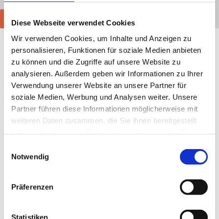
Wunsch- und Wahlrecht
Kontakt
Diese Webseite verwendet Cookies
Wir verwenden Cookies, um Inhalte und Anzeigen zu
Startseite
»
Behandlungsgebiete
»
Psychosomatik
»
personalisieren, Funktionen für soziale Medien anbieten
Angststörung
zu können und die Zugriffe auf unsere Website zu
analysieren. Außerdem geben wir Informationen zu Ihrer
Behandlung in unserer Reha-Fachklinik für Angststörungen
Verwendung unserer Website an unsere Partner für
soziale Medien, Werbung und Analysen weiter. Unsere
In unserer psychosomatischen Fachklinik werden
Partner führen diese Informationen möglicherweise mit
Patienten mit
Angsterkrankungen
nach einem
weiteren Daten zusammen, die Sie ihnen bereitgestellt
bewährten und wissenschaftlich evaluierten
haben oder die sie im Rahmen Ihrer Nutzung der Dienste
verhaltenstherapeutischen Konzept
behandelt und
gesammelt haben.
Einwilligungsauswahl
rehabilitiert. Die Patienten erhalten zunächst
Notwendig
Informationen zu ihrem Krankheitsbild und werden
aufgeklärt über die physiologischen Abläufe der Angst,
mögliche
Ursachen
sowie die Mechanismen, die eine
Präferenzen
Angsterkrankung aufrechterhalten (Teufelskreis der
Angst).
Statistiken