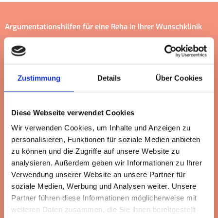
Argumentationshilfen für eine Reha in Ihrer Wunschklinik​
Medizinische Gründe
sollten stets im Vordergrund stehen,
wenn Sie die Wahl Ihrer Wunschklinik begründen. Diese sind
beispielsweise:
Zustimmung
Details
Über Cookies
Die Wunschklinik ist genau auf Ihre Krankheit
spezialisiert und die Therapien entsprechend auf diese
Diese Webseite verwendet Cookies
Behandlung ausgelegt.
Wir verwenden Cookies, um Inhalte und Anzeigen zu
Behandlung von Nebenerkrankungen durch die
personalisieren, Funktionen für soziale Medien anbieten
Zusammenarbeit verschiedener Fachrichtungen. So
zu können und die Zugriffe auf unsere Website zu
kann ein Patient, der z. B. wegen einer Herzerkrankung
analysieren. Außerdem geben wir Informationen zu Ihrer
in der Reha ist, gleichzeitig auch bei orthopädischen
Verwendung unserer Website an unsere Partner für
soziale Medien, Werbung und Analysen weiter. Unsere
Erkrankungen mitbehandelt werden.
Partner führen diese Informationen möglicherweise mit
Die Klinik ist in der Nähe, und der Besuch von
weiteren Daten zusammen, die Sie ihnen bereitgestellt
Angehörigen ist dem Behandlungserfolg zuträglich.