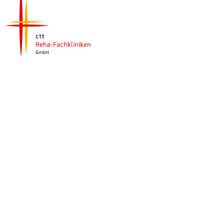
ctt Reha-Fachkliniken GmbH
Friedrich-Wilhelm-Straße 32
54290 Trier
info@ctt-reha.de