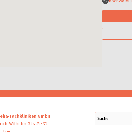
hochwaldkl
Reha-Fachkliniken GmbH
drich-Wilhelm-Straße 32
 Trier