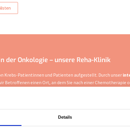
listen
 der Onkologie – unsere Reha-Klinik
von Krebs-Patientinnen und Patienten aufgestellt. Durch unser
int
ir Betroffenen einen Ort, an dem Sie nach einer Chemotherapie 
sich einer Operation, Chemotherapie oder Strahlentherapie sowie
in
wichtiger Schritt für die Weiterbetreuung
und um die Gesundhe
Details
lung und den Rehabilitationsablauf auf Ihre Bedürfnisse abzusti