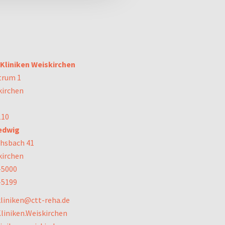
liniken Weiskirchen
trum 1
kirchen
110
edwig
chsbach 41
kirchen
-5000
-5199
liniken@ctt-reha.de
liniken.Weiskirchen