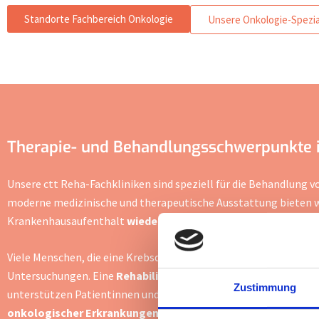
Standorte Fachbereich Onkologie
Unsere Onkologie-Spezia
Therapie- und Behandlungsschwerpunkte in
Unsere ctt Reha-Fachkliniken sind speziell für die Behandlung 
moderne medizinische und therapeutische Ausstattung bieten w
Krankenhausaufenthalt
wieder zu Kräften kommen
können.
Viele Menschen, die eine Krebsdiagnose erhalten, unterziehen 
Untersuchungen. Eine
Rehabilitation in einer Klinik
ist daher e
Zustimmung
unterstützen Patientinnen und Patienten dabei. Um die Behand
onkologischer Erkrankungen und Tumor-Erkrankungen
.