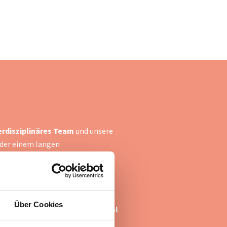
erdisziplinäres Team
und unsere
oder einem langen
 zahlreichen Behandlungen und
it wieder zu stärken. Wir
Über Cookies
mmen,
behandeln wir eine Vielzahl