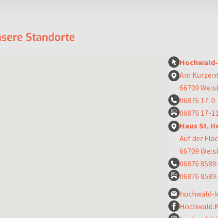
nsere Standorte
Hochwald-K
Am Kurzen
66709 Weis
06876 17-0
06876 17-1
Haus St. H
Auf der Fla
66709 Weis
06876 8589
06876 8589
hochwald-k
Hochwald.K