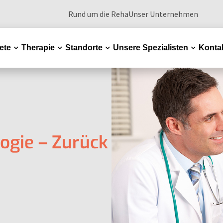
Rund um die Reha
Unser Unternehmen
ete
Therapie
Standorte
Unsere Spezialisten
Konta
Dropdown
Dropdown
Dropdown
Dropdown
logie – Zurück