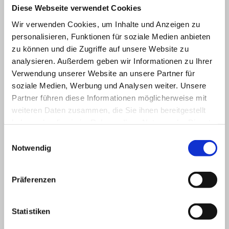
Diese Webseite verwendet Cookies
erbliche Vorbelastung besteht. Dies ist bei den meisten
psychischen Erkrankungen der Fall, dennoch wird der
Wir verwenden Cookies, um Inhalte und Anzeigen zu
genetische Zusammenhang eher gering eingeschätzt und
personalisieren, Funktionen für soziale Medien anbieten
kann auch durch weitere Faktoren, wie zum Beispiel dem
zu können und die Zugriffe auf unsere Website zu
analysieren. Außerdem geben wir Informationen zu Ihrer
Vorleben gewisser Züge, bedingt werden. Leidet ein
Verwendung unserer Website an unsere Partner für
Elternteil oder leiden beide Elternteile an einer
soziale Medien, Werbung und Analysen weiter. Unsere
Zwangsstörung, so ist die Wahrscheinlichkeit jedoch
Partner führen diese Informationen möglicherweise mit
höher, dass auch das Kind an einer Zwangsneurose
weiteren Daten zusammen, die Sie ihnen bereitgestellt
erkrankt.
haben oder die sie im Rahmen Ihrer Nutzung der Dienste
gesammelt haben.
Erziehung
Einwilligungsauswahl
Notwendig
Neurobiologische Faktoren
Prägende Ereignisse oder Traumata
Präferenzen
Persönlichkeit
Statistiken