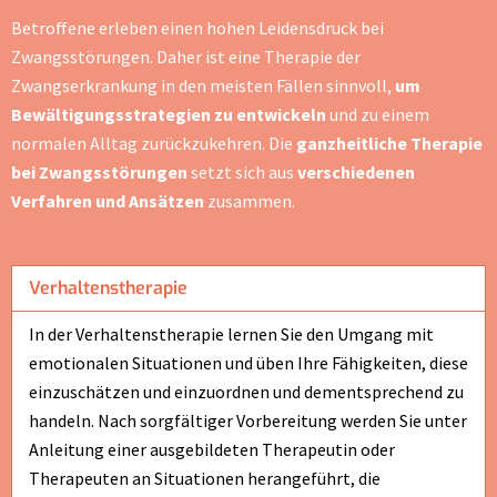
Betroffene erleben einen hohen Leidensdruck bei
Zwangsstörungen. Daher ist eine Therapie der
Zwangserkrankung in den meisten Fällen sinnvoll,
um
Bewältigungsstrategien zu entwickeln
und zu einem
normalen Alltag zurückzukehren. Die
ganzheitliche Therapie
bei Zwangsstörungen
setzt sich aus
verschiedenen
Verfahren und Ansätzen
zusammen.
Verhaltenstherapie
In der Verhaltenstherapie lernen Sie den Umgang mit
emotionalen Situationen und üben Ihre Fähigkeiten, diese
einzuschätzen und einzuordnen und dementsprechend zu
handeln. Nach sorgfältiger Vorbereitung werden Sie unter
Anleitung einer ausgebildeten Therapeutin oder
Therapeuten an Situationen herangeführt, die