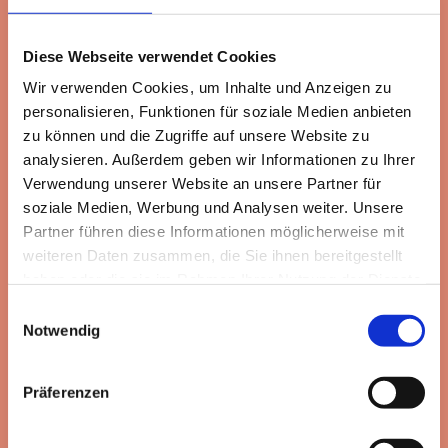
Techniken und Hilfsmittel zur Unterstützung der Feinmotorik
vermittelt.
Diese Webseite verwendet Cookies
Wir verwenden Cookies, um Inhalte und Anzeigen zu
Logopädie:
Bei MS kann es zu Sprach- und Schluckstörungen
personalisieren, Funktionen für soziale Medien anbieten
kommen. Die Logopädie kann hierbei unterstützend wirken
zu können und die Zugriffe auf unsere Website zu
und gezielte Übungen anbieten.
analysieren. Außerdem geben wir Informationen zu Ihrer
Verwendung unserer Website an unsere Partner für
Psychologische Betreuun
g: MS kann eine starke emotionale
soziale Medien, Werbung und Analysen weiter. Unsere
Belastung darstellen. Eine psychologische Betreuung hilft
Partner führen diese Informationen möglicherweise mit
dabei, mit den Herausforderungen der Erkrankung besser
weiteren Daten zusammen, die Sie ihnen bereitgestellt
umzugehen.
haben oder die sie im Rahmen Ihrer Nutzung der Dienste
gesammelt haben.
Einwilligungsauswahl
Sozialberatung:
In vielen Fällen kann eine Sozialberatung
Notwendig
dabei helfen, finanzielle und organisatorische Fragen zu
klären und Unterstützung durch staatliche Stellen zu
Präferenzen
beantragen.