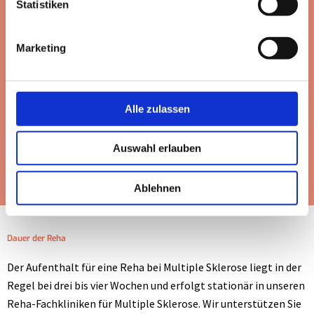
Immunmodulierende Therapie:
Immunmodulierende
Statistiken
Therapie kommt zum Einsatz, um das Fortschreiten der
Krankheit zu verlangsamen und die Häufigkeit von Schüben zu
Marketing
reduzieren.
Symptomatische Therapie:
Symptomatische Therapie wird
Alle zulassen
eingesetzt, um die Symptome von MS zu lindern, zum Beispiel
durch Medikamente gegen Müdigkeit, Schmerzen, Spastizität
Auswahl erlauben
und Blasenprobleme.
Ablehnen
Dauer der Reha
Der Aufenthalt für eine Reha bei Multiple Sklerose liegt in der
Regel bei drei bis vier Wochen und erfolgt stationär in unseren
Reha-Fachkliniken für Multiple Sklerose. Wir unterstützen Sie