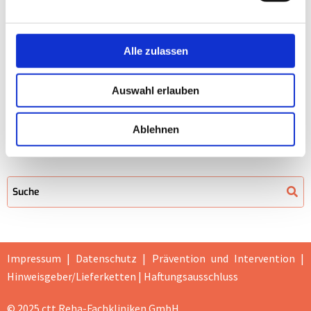
Alle zulassen
ctt Reha-Fachkliniken GmbH
Auswahl erlauben
Friedrich-Wilhelm-Straße 32
54290 Trier
Ablehnen
info@ctt-reha.de
Impressum
|
Datenschutz
|
Prävention und Intervention |
Hinweisgeber/Lieferketten
|
Haftungsausschluss
© 2025 ctt Reha-Fachkliniken GmbH