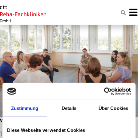
Zum
Naviga
Inhalt
springen
Zustimmung
Details
Über Cookies
Wieder gut im Leben.
Diese Webseite verwendet Cookies
Trauerbewältigung