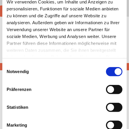
Wir verwenden Cookies, um Inhalte und Anzeigen zu
personalisieren, Funktionen für soziale Medien anbieten
Wunsch- und Wahlrecht
Kontakt
zu können und die Zugriffe auf unsere Website zu
analysieren. Außerdem geben wir Informationen zu Ihrer
Startseite
»
Behandlungsgebiete
»
Psychosomatik
»
Verwendung unserer Website an unsere Partner für
Trauerbewältigung
soziale Medien, Werbung und Analysen weiter. Unsere
Partner führen diese Informationen möglicherweise mit
Trauerbewältigung - modernes Behandlungskonzept
weiteren Daten zusammen, die Sie ihnen bereitgestellt
haben oder die sie im Rahmen Ihrer Nutzung der Dienste
gesammelt haben.
Einwilligungsauswahl
Notwendig
Präferenzen
Statistiken
Marketing