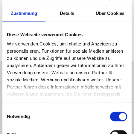
Zur Fachklinik:
Edith-Stein-Fachklinik Bad Bergzabern
Zustimmung
Details
Über Cookies
Jetzt anrufen
Diese Webseite verwendet Cookies
E-Mail schreiben
Wir verwenden Cookies, um Inhalte und Anzeigen zu
personalisieren, Funktionen für soziale Medien anbieten
zu können und die Zugriffe auf unsere Website zu
analysieren. Außerdem geben wir Informationen zu Ihrer
Verwendung unserer Website an unsere Partner für
Lebenslauf
soziale Medien, Werbung und Analysen weiter. Unsere
Partner führen diese Informationen möglicherweise mit
Fachlicher Werdegang
weiteren Daten zusammen, die Sie ihnen bereitgestellt
2004-2006
haben oder die sie im Rahmen Ihrer Nutzung der Dienste
gesammelt haben.
Einwilligungsauswahl
Notwendig