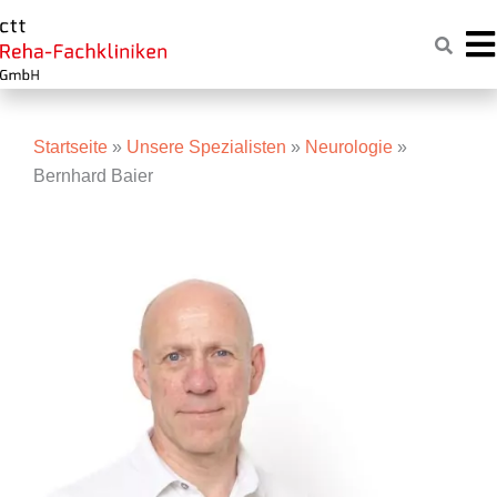
Zum
Naviga
Inhalt
springen
Startseite
»
Unsere Spezialisten
»
Neurologie
»
Bernhard Baier